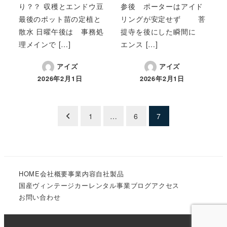
り？？ 収穫とエンドウ豆
参後 ポーターはアイド
最後のポット苗の定植と
リングが安定せず 菩
散水 日曜午後は 事務処
提寺を後にした瞬間に
理メインで […]
エンス […]
アイズ
アイズ
2026年2月1日
2026年2月1日
投
1
…
6
7
稿
の
HOME
会社概要
事業内容
自社製品
ペ
国産ヴィンテージカーレンタル事業
ブログ
アクセス
ー
お問い合わせ
ジ