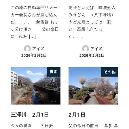
この地の自動車部品メー
尾張といえば 味噌煮込
カー会長さんが持ち込ん
みうどん （八丁味噌）
だ、、、、 銘酒群 おす
うどん店としては 割
そ分け頂き 父の命日
と 高級志向だっ
に 献杯 […]
た、、、
アイズ
アイズ
2026年2月2日
2026年2月2日
農園
その他
三澤川 2月1日
2月1日
久々の農園 ７日振
父の命日の前日 墓参 墓