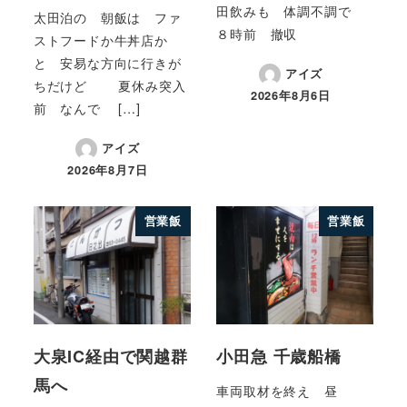
田飲みも 体調不調で
太田泊の 朝飯は ファ
８時前 撤収
ストフードか牛丼店か
と 安易な方向に行きが
アイズ
ちだけど 夏休み突入
2026年8月6日
前 なんで […]
アイズ
2026年8月7日
営業飯
営業飯
大泉IC経由で関越群
小田急 千歳船橋
馬へ
車両取材を終え 昼