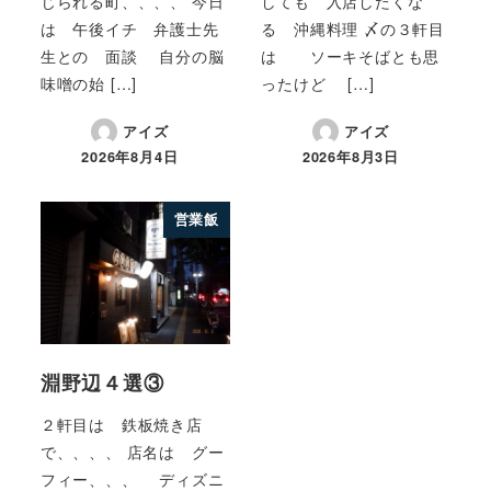
じられる町、、、、 今日
しても 入店したくな
は 午後イチ 弁護士先
る 沖縄料理 〆の３軒目
生との 面談 自分の脳
は ソーキそばとも思
味噌の始 […]
ったけど […]
アイズ
アイズ
2026年8月4日
2026年8月3日
営業飯
淵野辺４選③
２軒目は 鉄板焼き店
で、、、、 店名は グー
フィー、、、 ディズニ