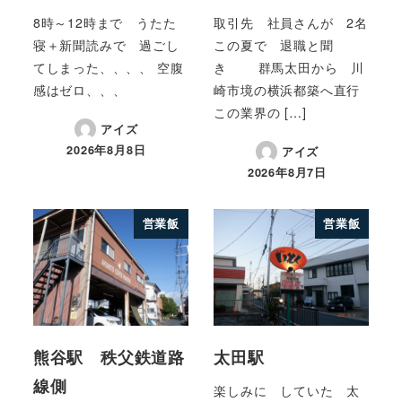
8時～12時まで うたた
取引先 社員さんが 2名
寝＋新聞読みで 過ごし
この夏で 退職と聞
てしまった、、、、 空腹
き 群馬太田から 川
感はゼロ、、、
崎市境の横浜都築へ直行
この業界の […]
アイズ
2026年8月8日
アイズ
2026年8月7日
営業飯
営業飯
熊谷駅 秩父鉄道路
太田駅
線側
楽しみに していた 太