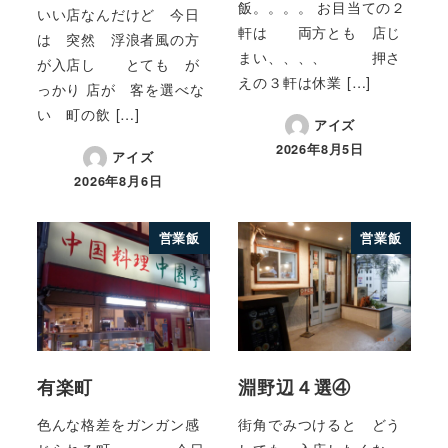
飯。。。。 お目当ての２
いい店なんだけど 今日
軒は 両方とも 店じ
は 突然 浮浪者風の方
まい、、、、 押さ
が入店し とても が
えの３軒は休業 […]
っかり 店が 客を選べな
い 町の飲 […]
アイズ
2026年8月5日
アイズ
2026年8月6日
営業飯
営業飯
有楽町
淵野辺４選④
色んな格差をガンガン感
街角でみつけると どう