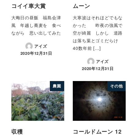
コイイ車大賞
ムーン
大晦日の昼飯 福島会津
大寒波はそれほどでもな
風 年越し蕎麦を 食べ
かった 昨夜の強風で
ながら 思い出してみた
空が綺麗 しかし 道路
は落ち葉とゴミだらけ
アイズ
40数年前 […]
2020年12月31日
アイズ
2020年12月31日
農園
その他
収穫
コールドムーン 12