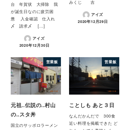
みくじ 吉
台 年賀状 大掃除 我
が誕生日なのに疲労困
アイズ
憊 入金確認 仕入れ
2020年12月29日
〆 請求〆 […]
アイズ
2020年12月30日
営業飯
営業飯
元祖..伝説の..村山
ことしも あと３日
の..スタ丼
なんだかんだで 300食
近い料理を掲載できた ど
国立のサッポロラーメン