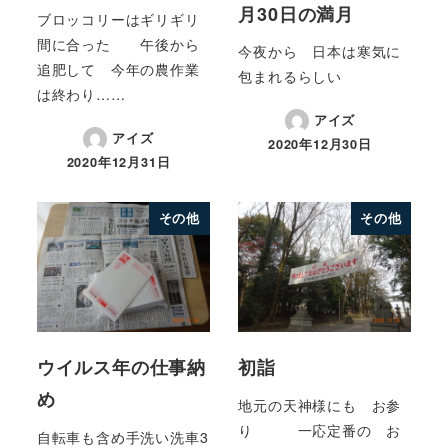
月30日の満月
ブロッコリーはギリギリ
間に合った 午後から
今夜から 日本は寒気に
追肥して 今年の農作業
包まれるらしい
は終わり……
アイズ
アイズ
2020年12月30日
2020年12月31日
その他
その他
ウイルス年の仕事納
初詣
め
地元の天神様にも お参
り 一応定番の お
自転車も含め手洗い洗車3