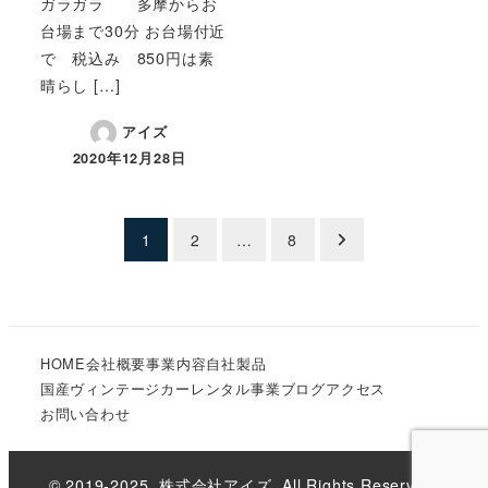
ガラガラ 多摩からお
台場まで30分 お台場付近
で 税込み 850円は素
晴らし […]
アイズ
2020年12月28日
投
1
2
…
8
稿
の
HOME
会社概要
事業内容
自社製品
ペ
国産ヴィンテージカーレンタル事業
ブログ
アクセス
ー
お問い合わせ
ジ
© 2019-2025. 株式会社アイズ. All Rights Reserved.