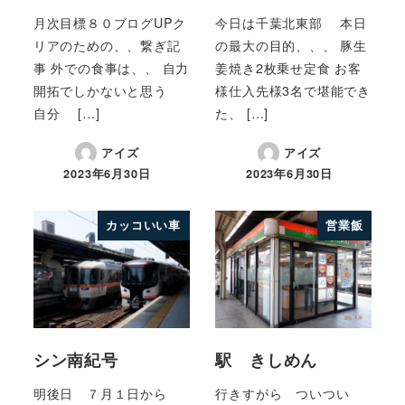
月次目標８０ブログUPク
今日は千葉北東部 本日
リアのための、、繋ぎ記
の最大の目的、、、 豚生
事 外での食事は、、 自力
姜焼き2枚乗せ定食 お客
開拓でしかないと思う
様仕入先様3名で堪能でき
自分 […]
た、 […]
アイズ
アイズ
2023年6月30日
2023年6月30日
カッコいい車
営業飯
シン南紀号
駅 きしめん
明後日 ７月１日から
行きすがら ついつい