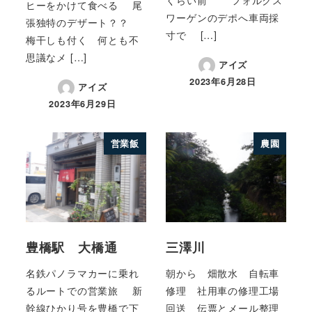
ヒーをかけて食べる 尾
ワーゲンのデポへ車両採
張独特のデザート？？
寸で […]
梅干しも付く 何とも不
思議なメ […]
アイズ
2023年6月28日
アイズ
2023年6月29日
営業飯
農園
豊橋駅 大橋通
三澤川
名鉄パノラマカーに乗れ
朝から 畑散水 自転車
るルートでの営業旅 新
修理 社用車の修理工場
幹線ひかり号を豊橋で下
回送 伝票とメール整理