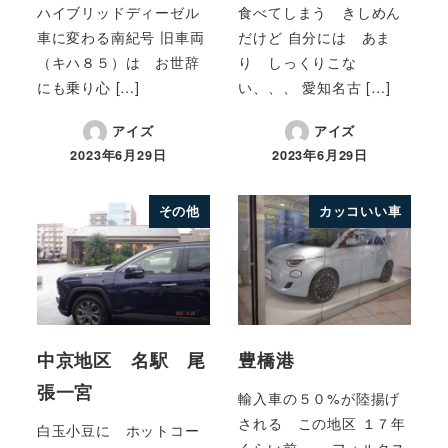
ハイブリッドディーゼル
食べてしまう きしめん
車に変わる南紀号 旧車両
だけど 自分には あま
（キハ８５）は お世辞
り しっくりこな
にも乗り心 […]
い、、、 愛知名古 […]
アイズ
アイズ
2023年6月29日
2023年6月29日
その他
カッコいい車
中京地区 名駅 尾
豊橋港
張一宮
輸入車の５０%が陸揚げ
される この地区 １７年
白玉小豆に ホットコー
くらい前 フォルクス