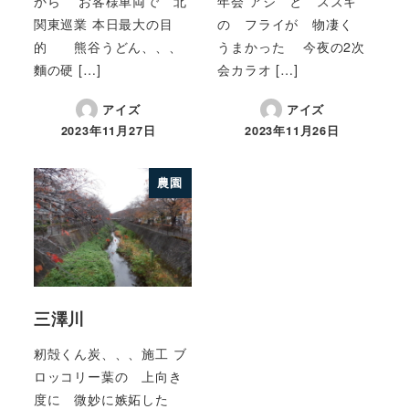
から お客様車両で 北
年会 アジ と スズキ
関東巡業 本日最大の目
の フライが 物凄く
的 熊谷うどん、、、
うまかった 今夜の2次
麵の硬 […]
会カラオ […]
アイズ
アイズ
2023年11月27日
2023年11月26日
農園
三澤川
籾殻くん炭、、、施工 ブ
ロッコリー葉の 上向き
度に 微妙に嫉妬した