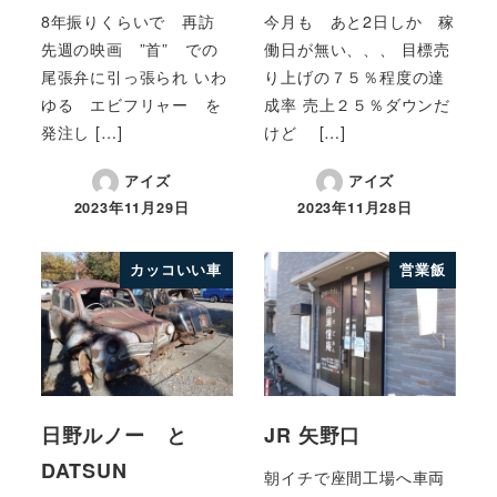
8年振りくらいで 再訪
今月も あと2日しか 稼
先週の映画 ”首” での
働日が無い、、、 目標売
尾張弁に引っ張られ いわ
り上げの７５％程度の達
ゆる エビフリャー を
成率 売上２５％ダウンだ
発注し […]
けど […]
アイズ
アイズ
2023年11月29日
2023年11月28日
カッコいい車
営業飯
日野ルノー と
JR 矢野口
DATSUN
朝イチで座間工場へ車両