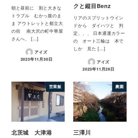
クと縦目Benz
朝と昼前に 割と大きな
トラブル むかっ腹のま
リアのスプリットウイン
ま アウトレットと都立大
ドから ダイハツと 判
の街 南大沢の町中華屋
定、、、 日本通運カラー
さんへ、 […]
の オート三輪は 本で
しか 見た […]
アイズ
2023年11月30日
アイズ
2023年11月29日
営業飯
農園
北茨城 大津港
三澤川