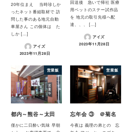
回送後 急いで帰社 医療
20年位まえ 当時珍しか
用ベットのステー試作品
ったネット番組取材で 訪
を 地元の取引先様へ配
問した事のある地元自動
達、、、 […]
車屋さん この個体は た
しか […]
アイズ
2023年11月28日
アイズ
2023年11月28日
営業飯
営業飯
都内～熊谷～太田
忘年会 ③ ＠菊名
僅かに二日酔い気味 早朝
今夜は 義理の弟との 忘