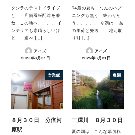
クジラのテストドライブ
64歳の夏も なんのハプ
と 店舗看板配達を兼
ニングも無く 終わりそ
ね この地へ、、、、 イ
う、、、、、 今朝は 梨
ンテリアも素晴らしいけ
の集荷と発送 地元取
ど 選べ […]
り引 […]
アイズ
アイズ
2025年8月31日
2025年8月31日
営業飯
農園
８月３０日 分倍河
三澤川 ８月３０日
原駅
夏の畑は こんな幕切れ