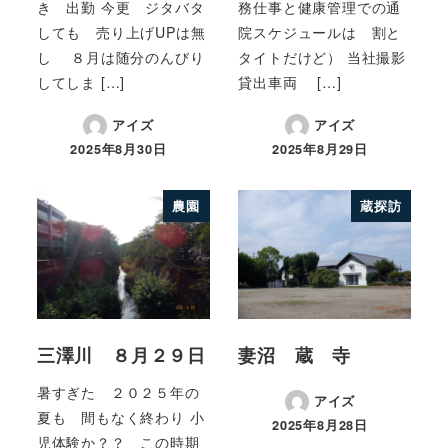
き 出勤 今更 ジタバタ
務仕事と健康管理での通
しても 売り上げUPは無
院スケジュールは 割と
し ８月は随分のんびり
タイトだけど） 当社撮影
してしま […]
貸出車両 […]
アイズ
アイズ
2025年8月30日
2025年8月29日
農園
蔵探訪
三澤川 ８月２９日
妻沼 蔵 寺
暑すぎた ２０２５年の
アイズ
夏も 間もなく終わり 小
2025年8月28日
児体験か？？ この時期