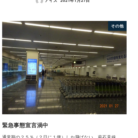
アイズ
2021年1月27日
その他
緊急事態宣言渦中
通常期の２５％（２日に１便）しか飛ばない 萩石見線