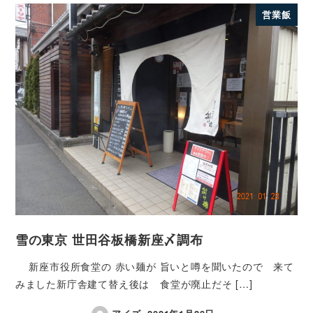
営業飯
雪の東京 世田谷板橋新座〆調布
新座市役所食堂の 赤い麺が 旨いと噂を聞いたので 来て
みました新庁舎建て替え後は 食堂が廃止だそ […]