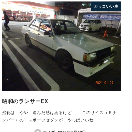
カッコいい車
昭和のランサーEX
劣化は やや 進んだ感はあるけど このサイズ（５ナ
ンバー）の スポーツセダンが やっぱいいね