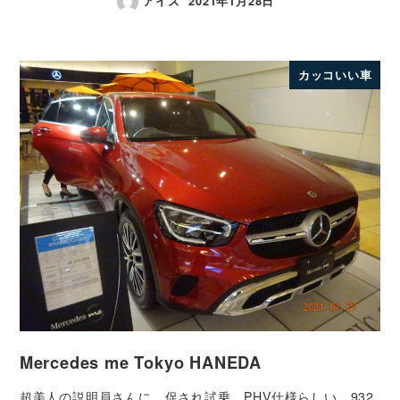
アイズ
2021年1月28日
カッコいい車
Mercedes me Tokyo HANEDA
超美人の説明員さんに 促され試乗 PHV仕様らしい 932