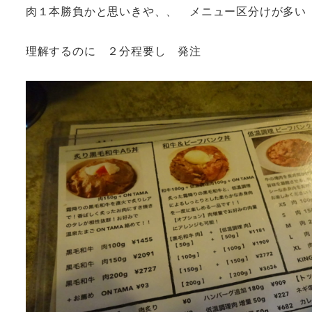
肉１本勝負かと思いきや、、 メニュー区分けが
理解するのに ２分程要し 発注