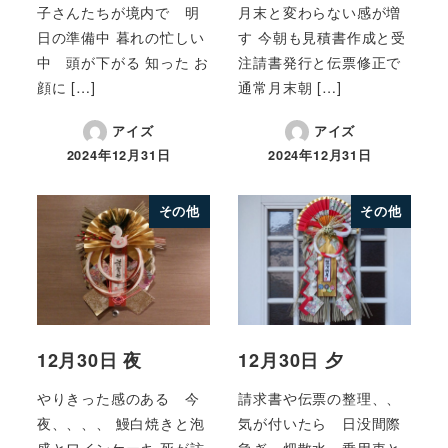
子さんたちが境内で 明
月末と変わらない感が増
日の準備中 暮れの忙しい
す 今朝も見積書作成と受
中 頭が下がる 知った お
注請書発行と伝票修正で
顔に […]
通常月末朝 […]
アイズ
アイズ
2024年12月31日
2024年12月31日
その他
その他
12月30日 夜
12月30日 夕
やりきった感のある 今
請求書や伝票の整理、、
夜、、、、 鰻白焼きと泡
気が付いたら 日没間際
盛とワインケーキ 死が訪
急ぎ 畑散水 乗用車と