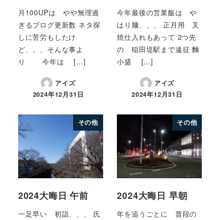
月100UPは やや無理過
今年最後の営業飯は や
ぎるブログ更新数 ネタ探
はり麺、、、 正月用 叉
しに苦労もしたけ
焼仕入れもあって 2つ先
ど、、、そんな事よ
の 稲田堤駅まで遠征 麵
り 今年は […]
小盛 […]
アイズ
アイズ
2024年12月31日
2024年12月31日
その他
その他
2024大晦日 午前
2024大晦日 早朝
一足早い 初詣、、、 氏
年を追うごとに 普段の