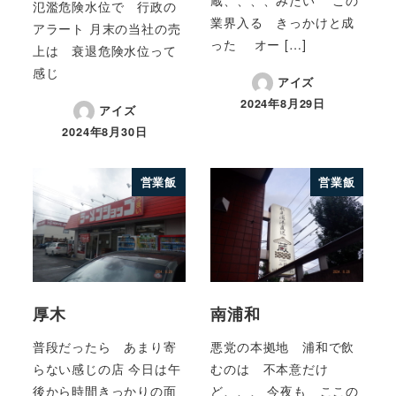
氾濫危険水位で 行政の
業界入る きっかけと成
アラート 月末の当社の売
った オー […]
上は 衰退危険水位って
感じ
アイズ
2024年8月29日
アイズ
2024年8月30日
営業飯
営業飯
厚木
南浦和
普段だったら あまり寄
悪党の本拠地 浦和で飲
らない感じの店 今日は午
むのは 不本意だけ
後から時間きっかりの面
ど、、、 今夜も ここの