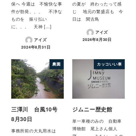
保へ 今週は 不愉快な事
の夏が 終わったって感
件が勃発、、、 不浄な
じ 地元の繁盛店も 今
ものを 振り払い
日は 閑古鳥
に、、、 天神 […]
アイズ
2024年8月30日
アイズ
2024年8月31日
農園
カッコいい車
三澤川 台風10号
ジムニー歴史館
8月30日
単一車種のみの 自動車
博物館 尾上さん個人
事務所前の大丸用水は
蔵、、、、みたい この