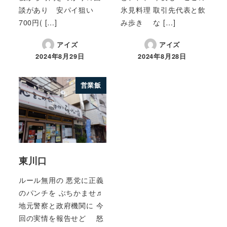
談があり 安パイ狙い
氷見料理 取引先代表と飲
700円( […]
み歩き な […]
アイズ
アイズ
2024年8月29日
2024年8月28日
営業飯
東川口
ルール無用の 悪党に正義
のパンチを ぶちかませ♬
地元警察と政府機関に 今
回の実情を報告せど 怒