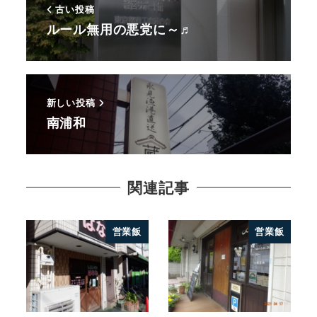
古い投稿
ルール無用の悪党に～♬
新しい投稿
南浦和
関連記事
営業飯
営業飯