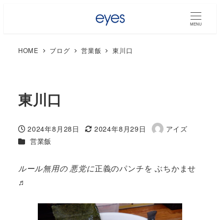
MENU
HOME
ブログ
営業飯
東川口
東川口
2024年8月28日
2024年8月29日
アイズ
投稿日
更新日
著
カテゴリー
営業飯
者
ルール無用の 悪党に
正義のパンチを ぶちかませ
♬