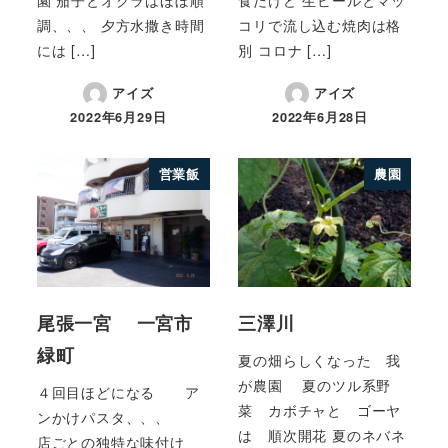
調、、、 夕方水撒き時間
コリで流し込む焼肉は格
には […]
別 コロナ […]
アイズ
アイズ
2022年6月29日
2022年6月28日
営業飯
農園
尾張一宮 一宮市
三澤川
緑町
夏の畑らしくなった 我
が農園 夏のツル系野
４回目ほどになる ア
菜 カボチャと ゴーヤ
ンかけパスタ、、、
は 順次開花 夏のネバネ
店ごとの独特な味付け