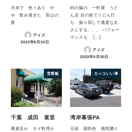
月末で 色々あり や
峠の脇の 一軒屋 うど
や 飲み過ぎた 富山の
ん店 目の前でうどん打
夜
ち 振り回して適度な太
さにする、、、 パフォー
アイズ
マンスも […]
2022年6月30日
アイズ
2022年6月30日
営業飯
カッコいい車
千葉 成田 富里
湾岸幕張PA
蕎麦店か タイ料理か
元祖 国防色 偶然隣り