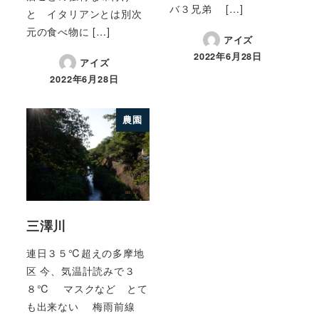
バ３兄弟 […]
と イタリアンとは別次
元の食べ物に […]
アイズ
2022年6月28日
アイズ
2022年6月28日
農園
三澤川
連日３５℃超えの多摩地
区 今、気温計読みで３
８℃ マスクなど とて
も出来ない 梅雨前線