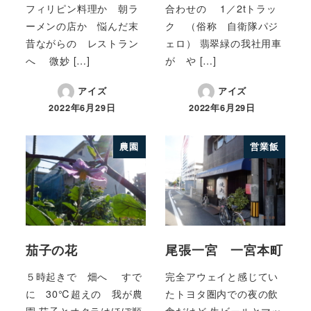
フィリピン料理か 朝ラ
合わせの 1／2tトラッ
ーメンの店か 悩んだ末
ク （俗称 自衛隊パジ
昔ながらの レストラン
ェロ） 翡翠緑の我社用車
へ 微妙 […]
が や […]
アイズ
アイズ
2022年6月29日
2022年6月29日
農園
営業飯
茄子の花
尾張一宮 一宮本町
５時起きで 畑へ すで
完全アウェイと感じてい
に 30℃超えの 我が農
たトヨタ圏内での夜の飲
園 茄子とオクラはほぼ順
食だけど 生ビールとマッ