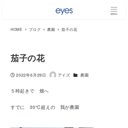
MENU
HOME
ブログ
農園
茄子の花
茄子の花
カテゴリー
2022年6月29日
アイズ
農園
投稿日
著
者
５時起きで 畑へ
すでに 30℃超えの 我が農園