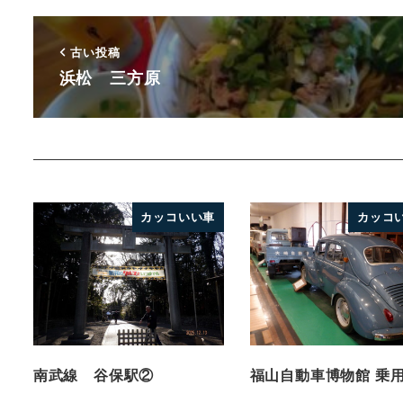
古い投稿
浜松 三方原
カッコいい車
カッコ
南武線 谷保駅②
福山自動車博物館 乗