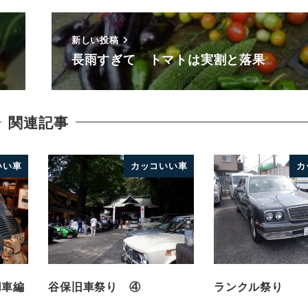
新しい投稿
長雨すぎて トマトは実割と落果
関連記事
いい車
カッコいい車
カ
用車編
谷保旧車祭り ④
ランクル祭り