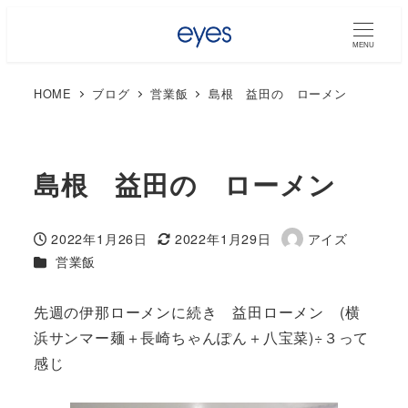
MENU
HOME
ブログ
営業飯
島根 益田の ローメン
島根 益田の ローメン
2022年1月26日
2022年1月29日
アイズ
投稿日
更新日
著
カテゴリー
営業飯
者
先週の伊那ローメンに続き 益田ローメン (横
浜サンマー麺＋長崎ちゃんぽん＋八宝菜)÷３って
感じ