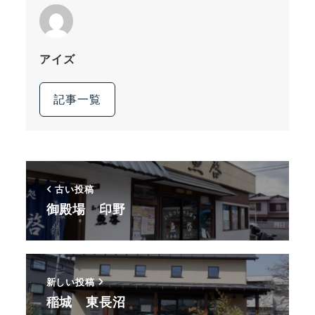
アイズ
記事一覧
古い投稿
御殿場 印野
新しい投稿
稲城 東長沼