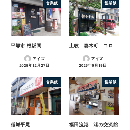
営業飯
営業飯
平塚市 根坂間
土岐 妻木町 コロ
アイズ
アイズ
2025年12月27日
2026年5月19日
営業飯
営業飯
稲城平尾
福田漁港 渚の交流館