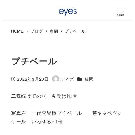
MENU
HOME
ブログ
農園
プチベール
プチベール
カテゴリー
2022年3月20日
アイズ
農園
投稿日
著
者
二晩続けての雨 今朝は快晴
写真左 一代交配種プチベール 芽キャベツ×
ケール いわゆるF1種