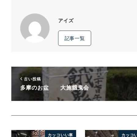
アイズ
記事一覧
古い投稿
多摩のお盆 大施餓鬼会
カッコいい車
カッコ