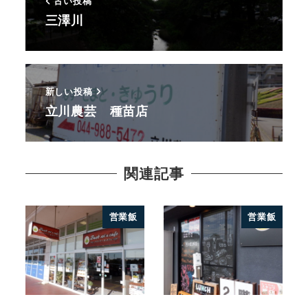
古い投稿
三澤川
新しい投稿
立川農芸 種苗店
関連記事
営業飯
営業飯