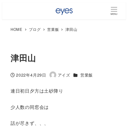
MENU
HOME
ブログ
営業飯
津田山
津田山
カテゴリー
2022年4月29日
アイズ
営業飯
投稿日
著
者
連日初日夕方は土砂降り
少人数の同窓会は
話が尽きず、、、