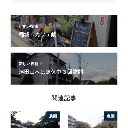
古い投稿
稲城 カフェ飯
新しい投稿
津田山へは連休中３回訪問
関連記事
農園
農園