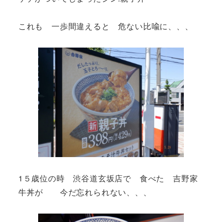
これも 一歩間違えると 危ない比喩に、、、
1５歳位の時 渋谷道玄坂店で 食べた 吉野家
牛丼が 今だ忘れられない、、、