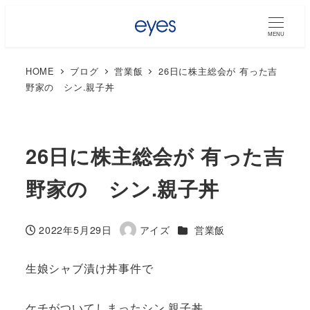
MENU
HOME
ブログ
営業飯
26日に株主総会が 有った吉
野家の シン.親子丼
26日に株主総会が 有った吉
野家の シン.親子丼
カテゴリー
2022年5月29日
アイズ
営業飯
投稿日
著
者
生娘シャブ漬け丼事件で
ケチがついてしまったシン.親子丼