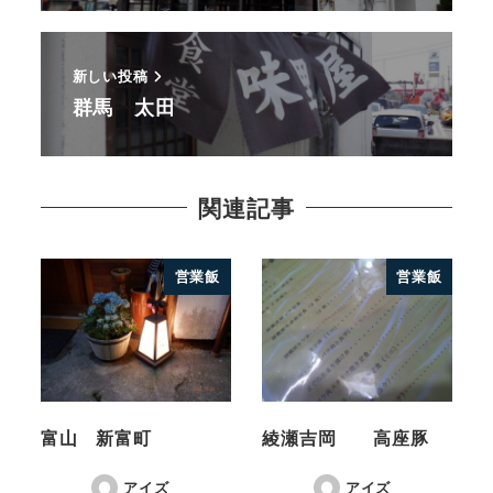
新しい投稿
群馬 太田
関連記事
営業飯
営業飯
富山 新富町
綾瀬吉岡 高座豚
アイズ
アイズ