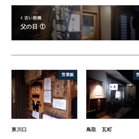
古い投稿
父の日 ①
営業飯
東川口
鳥取 瓦町