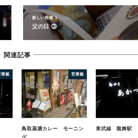
新しい投稿
父の日 ③
関連記事
営業飯
営業飯
鳥取薬膳カレー モーニン
東武線 龍舞駅
グ