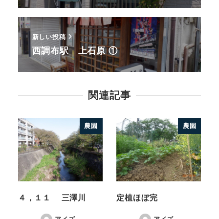
新しい投稿
西調布駅 上石原 ①
関連記事
農園
農園
４，１１ 三澤川
定植ほぼ完