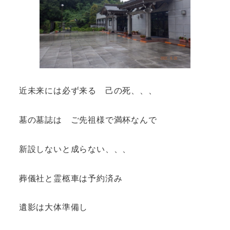
近未来には必ず来る 己の死、、、
墓の墓誌は ご先祖様で満杯なんで
新設しないと成らない、、、
葬儀社と霊柩車は予約済み
遺影は大体準備し