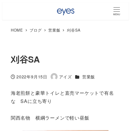
MENU
HOME
ブログ
営業飯
刈谷SA
刈谷SA
カテゴリー
2022年9月15日
アイズ
営業飯
投稿日
著
者
海老煎餅と豪華トイレと直売マーケットで有名
な SAに立ち寄り
関西名物 横綱ラーメンで軽い昼飯