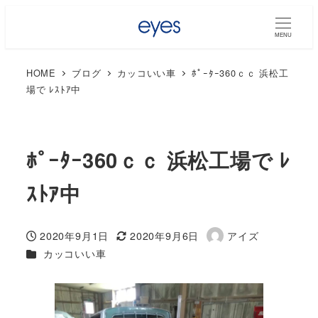
MENU
HOME
ブログ
カッコいい車
ﾎﾟｰﾀｰ360ｃｃ 浜松工
場で ﾚｽﾄｱ中
ﾎﾟｰﾀｰ360ｃｃ 浜松工場で ﾚ
ｽﾄｱ中
2020年9月1日
2020年9月6日
アイズ
投稿日
更新日
著
カテゴリー
カッコいい車
者