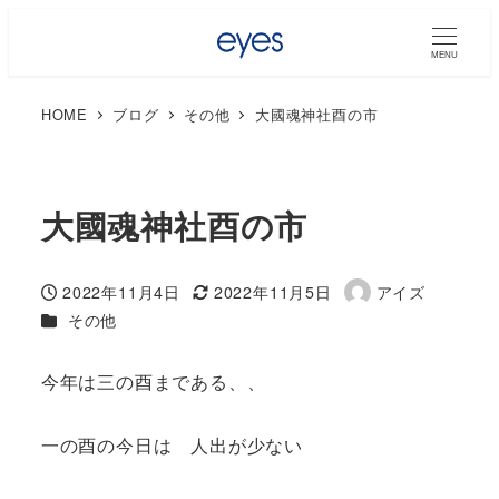
MENU
HOME
ブログ
その他
大國魂神社酉の市
大國魂神社酉の市
2022年11月4日
2022年11月5日
アイズ
投稿日
更新日
著
カテゴリー
その他
者
今年は三の酉まである、、
一の酉の今日は 人出が少ない