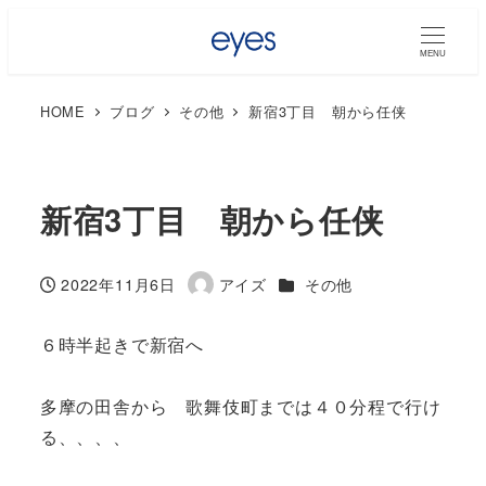
MENU
HOME
ブログ
その他
新宿3丁目 朝から任侠
新宿3丁目 朝から任侠
カテゴリー
2022年11月6日
アイズ
その他
投稿日
著
者
６時半起きで新宿へ
多摩の田舎から 歌舞伎町までは４０分程で行け
る、、、、