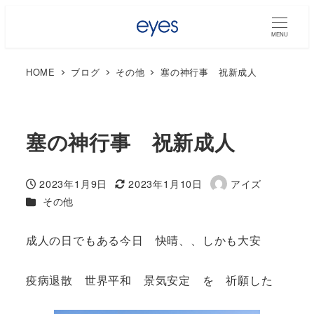
MENU
HOME
ブログ
その他
塞の神行事 祝新成人
塞の神行事 祝新成人
2023年1月9日
2023年1月10日
アイズ
投稿日
更新日
著
カテゴリー
その他
者
成人の日でもある今日 快晴、、しかも大安
疫病退散 世界平和 景気安定 を 祈願した