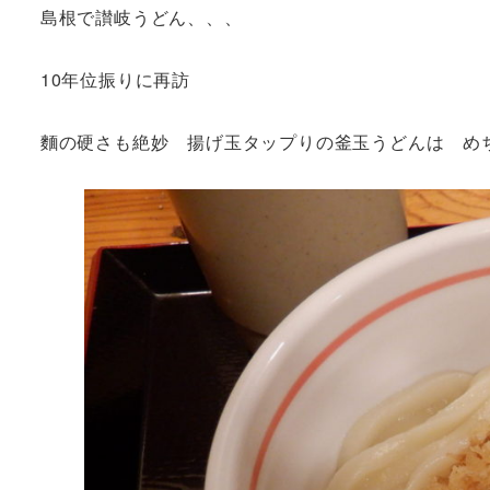
島根で讃岐うどん、、、
10年位振りに再訪
麵の硬さも絶妙 揚げ玉タップりの釜玉うどんは め