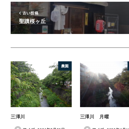
古い投稿
聖蹟桜ヶ丘
農園
三澤川
三澤川 月曜