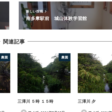
新しい投稿
南多摩駅前 城山体験学習館
関連記事
農園
農園
三澤川 ５時 １５時
三澤川 夕