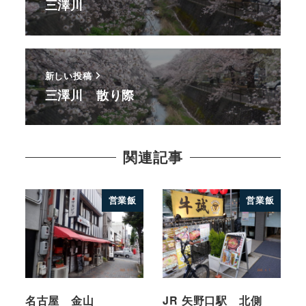
三澤川
新しい投稿
三澤川 散り際
関連記事
営業飯
営業飯
名古屋 金山
JR 矢野口駅 北側