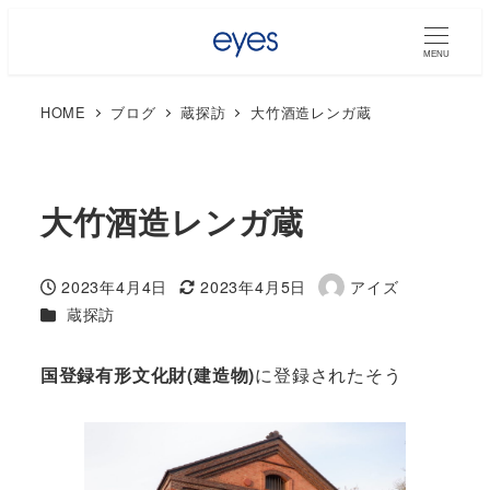
MENU
HOME
ブログ
蔵探訪
大竹酒造レンガ蔵
大竹酒造レンガ蔵
2023年4月4日
2023年4月5日
アイズ
投稿日
更新日
著
カテゴリー
蔵探訪
者
国登録有形文化財(建造物)
に登録されたそう