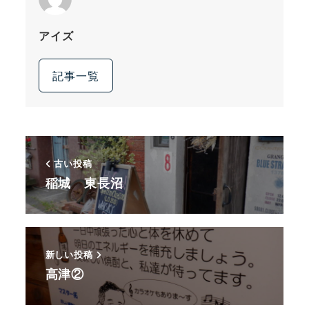
アイズ
記事一覧
古い投稿
稲城 東長沼
新しい投稿
高津②