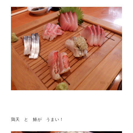
鶏天 と 鰆が うまい！