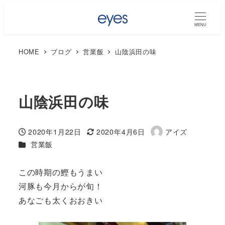
MENU
HOME
ブログ
営業飯
山陰浜田の味
山陰浜田の味
2020年1月22日
2020年4月6日
アイズ
投稿日
更新日
著
カテゴリー
営業飯
者
この時期の鰹もうまい
河豚も今月からが旬！
あなごも太くおおきい