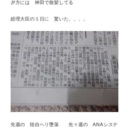
夕方には 神田で散髪してる
総理大臣の１日に 驚いた、、、、
先週の 陸自ヘリ墜落 先々週の ANAシステ