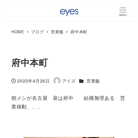
MENU
HOME
ブログ
営業飯
府中本町
府中本町
カテゴリー
2023年4月26日
アイズ
営業飯
投稿日
著
者
朝メシが名古屋 昼は府中 結構無理ある 営
業移動、、、