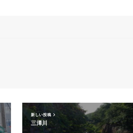
の夜
新しい投稿
三澤川