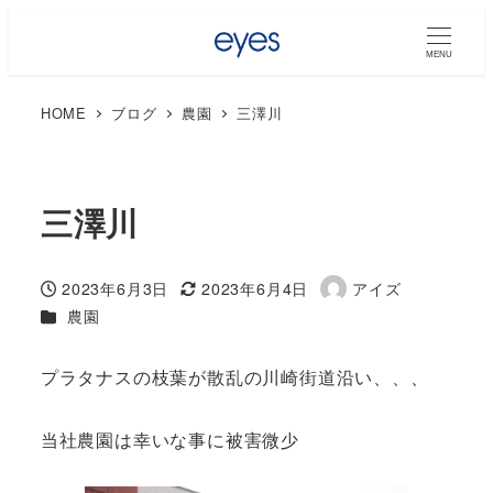
MENU
HOME
ブログ
農園
三澤川
三澤川
2023年6月3日
2023年6月4日
アイズ
投稿日
更新日
著
カテゴリー
農園
者
プラタナスの枝葉が散乱の川崎街道沿い、、、
当社農園は幸いな事に被害微少