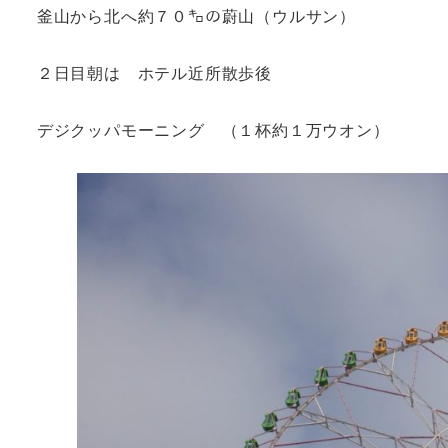
釜山から北へ約７０㌔の蔚山（ウルサン）
２日目朝は ホテル近所散歩後
デジクッパモーニング （１杯約１万ウオン）