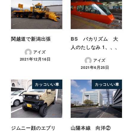
関越道で新潟出張
BS バカリズム 大
人のたしなみ 1、、、
アイズ
2021年12月16日
アイズ
2021年6月25日
カッコいい車
カッコいい車
ジムニー顔のエブリ
山陽本線 向洋②