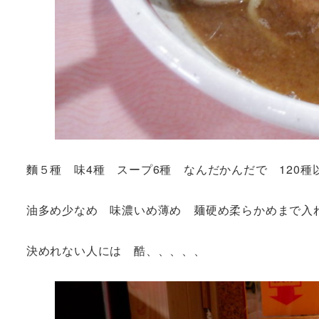
麵５種 味4種 スープ6種 なんだかんだで 120種
油多め少なめ 味濃いめ薄め 麺硬め柔らかめまで入れ
決めれない人には 酷、、、、、