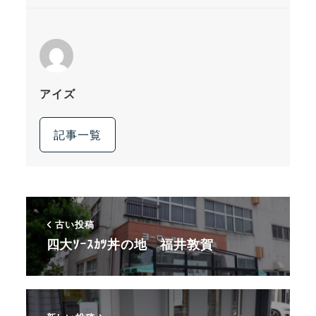
アイズ
記事一覧
古い投稿
四大ｿｰｽｶﾂ丼の地 福井敦賀