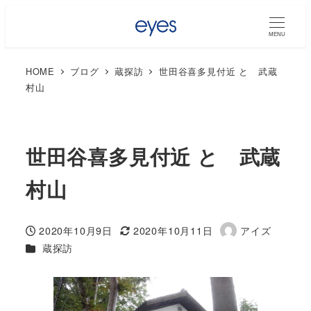
MENU
HOME
ブログ
蔵探訪
世田谷喜多見付近 と 武蔵
村山
世田谷喜多見付近 と 武蔵
村山
2020年10月9日
2020年10月11日
アイズ
投稿日
更新日
著
カテゴリー
蔵探訪
者