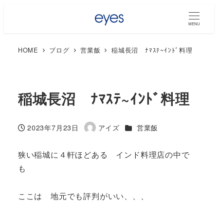
MENU
HOME
ブログ
営業飯
稲城長沼 ﾅﾏｽﾃ~ｲﾝﾄﾞ料理
稲城長沼 ﾅﾏｽﾃ~ｲﾝﾄﾞ料理
カテゴリー
2023年7月23日
アイズ
営業飯
投稿日
著
者
狭い稲城に４軒ほどある インド料理店の中で
も
ここは 地元でも評判がいい、、、