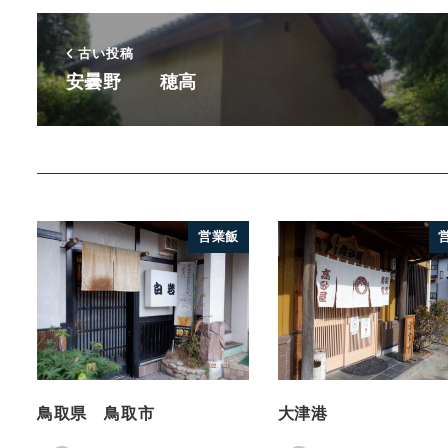
古い投稿
安曇野 穂高
営業飯
鳥取県 鳥取市
大津港