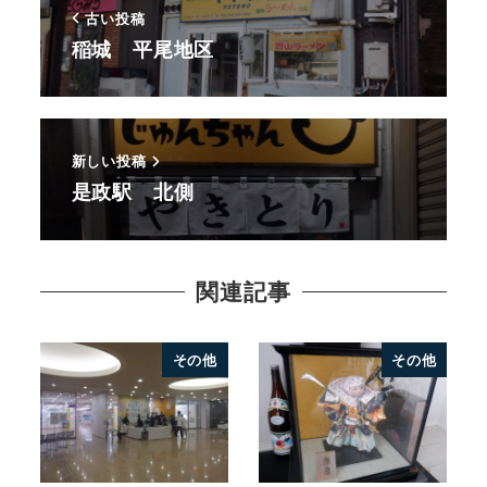
古い投稿
稲城 平尾地区
新しい投稿
是政駅 北側
関連記事
その他
その他