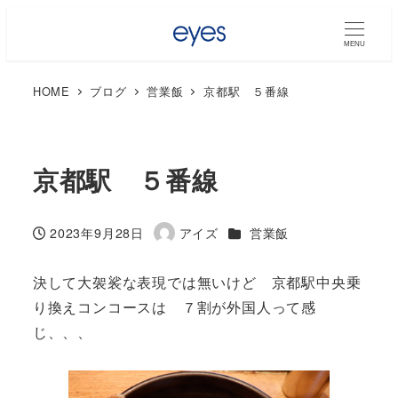
MENU
HOME
ブログ
営業飯
京都駅 ５番線
京都駅 ５番線
カテゴリー
2023年9月28日
アイズ
営業飯
投稿日
著
者
決して大袈裟な表現では無いけど 京都駅中央乗
り換えコンコースは ７割が外国人って感
じ、、、